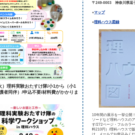
〒249-0003 神奈川県
●
マップ
●
理科ハウス図録
（火）理科実験おたすけ隊/小1から（小1
護者同伴）/申込不要/材料費がかかりま
10年間の展示を一挙公開
ソードなど理科ハウスの
す/272ページ・フルカラー
料210円）/理科ハウスで
は、メールでお申込みく