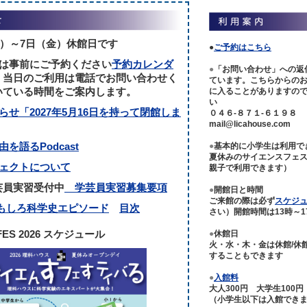
火）～7日（金）休館日です
●
ご予約はこちら
際は事前にご予約ください
予約カレンダ
●
「お問い合わせ」への返
当日のご利用は電話でお問い合わせく
ています。こちらからの
いている時間をご案内します。
に入ることがありますの
い
らせ「2027年5月16日を持って閉館しま
０４６-８７１-６１９８
mail@licahouse.com
を語るPodcast
●
基本的に小学生は利用で
夏休みのサイエンスフェ
ェクトについて
親子で利用できます）
学芸員実習受付中
学芸員実習募集要項
●
開館日と時間
ご来館の際は必ず
スケジ
しろ科学史エピソード
目次
さい）開館時間は13時～1
 FES 2026 スケジュール
●
休館日
火・水・木・金は休館/休
することもできます
●
入館料
大人300円 大学生100
（小学生以下は入館でき