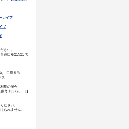
ーカイブ
イブ
ド
ください。
通口座2152170
合
二九 口座番号
ウス
票利用の場合
番号 133726 口
絡ください。
受けられません。