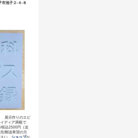
逗子市池子２-４-８
！ 展示作りのエピ
アイディア満載で
/税込2500円（送
販売/郵送希望の方
ださい。
ショップ
か