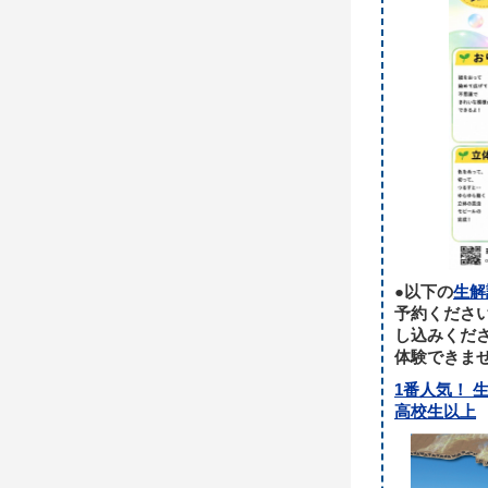
●以下の
生解
予約ください
し込みくだ
体験できま
1番人気！ 
高校生以上