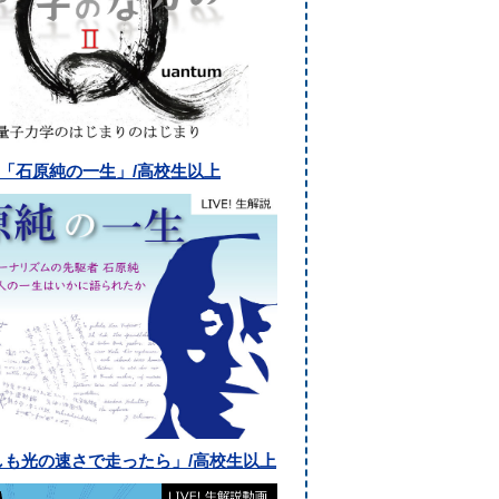
解説「石原純の一生」/高校生以上
しも光の速さで走ったら」/高校生以上