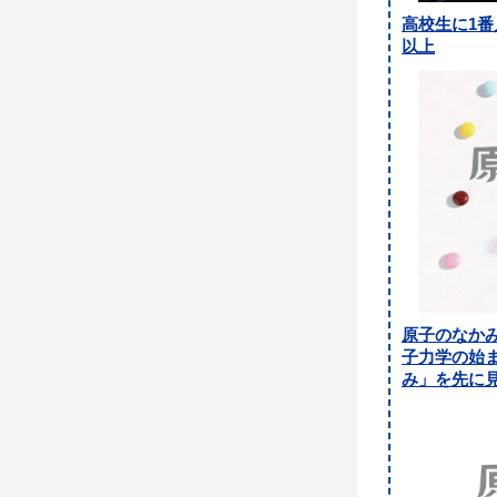
高校生に1番
以上
原子のなか
子力学の始ま
み」を先に