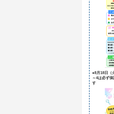
●8月18日
～4は必ず保
す