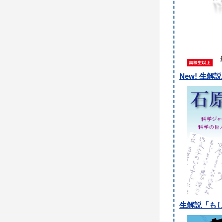
New! 生
生解説「も