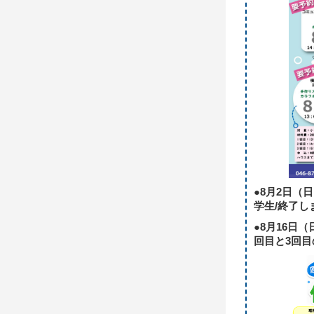
●8月2日（
学生/終了し
●8月16日
回目と3回目