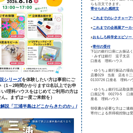
らも注文できます。
寄せられた感想文
●
これまでのレクチャーア
●
これまでの企画展アーカ
●
おもしろ科学史エピソー
●
寄付の受付
下記の銀行口座にお振込
・みずほ銀行 逗子支店 普
口座名 理科ハウス
・ゆうちょ銀行振込の場
店番029 当座 店名０
説シリーズ
を体験したい方は事前にご
0133726 口座名 理科ハ
（1～2時間かかります/2名以上でお申
・ゆうちょ銀行払込取扱
さい/理科ハウスをはじめてご利用の方は
口座記号 00270-5 口座
せん。まずは一度ご来館を）
座名 理科ハウス
生解説「三浦半島はどこからきたのか」/
領収書が必要な方はご連
寄付による所得税控除は