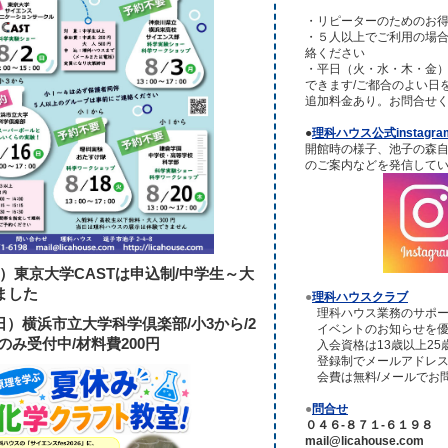
・リピーターのためのお
・５人以上でご利用の場
絡ください
・平日（火・水・木・金
できます/ご都合のよい日
追加料金あり。お問合せ
●
理科ハウス公式instagra
開館時の様子、池子の森
のご案内などを発信して
日）東京大学CASTは申込制/中学生～大
ました
●
理科ハウスクラブ
理科ハウス業務のサポー
（日）横浜市立大学科学倶楽部/小3から/2
イベントのお知らせを優
のみ受付中/材料費200円
入会資格は13歳以上25
登録制でメールアドレス
会費は無料/メールでお
●
問合せ
０４６-８７１-６１９８
mail@licahouse.com