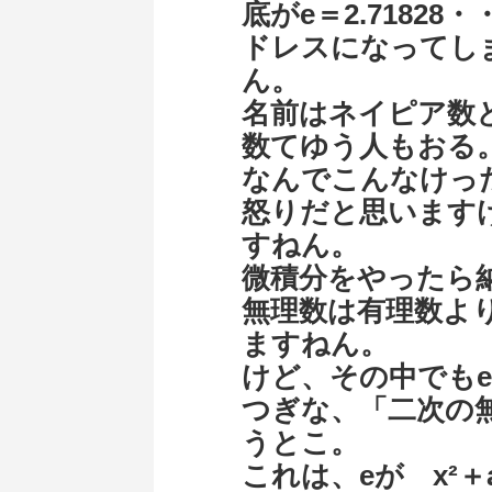
底がe＝2.7182
ドレスになってし
ん。
名前はネイピア数
数てゆう人もおる
なんでこんなけっ
怒りだと思います
すねん。
微積分をやったら
無理数は有理数よ
ますねん。
けど、その中でも
つぎな、「二次の
うとこ。
これは、eが x²＋