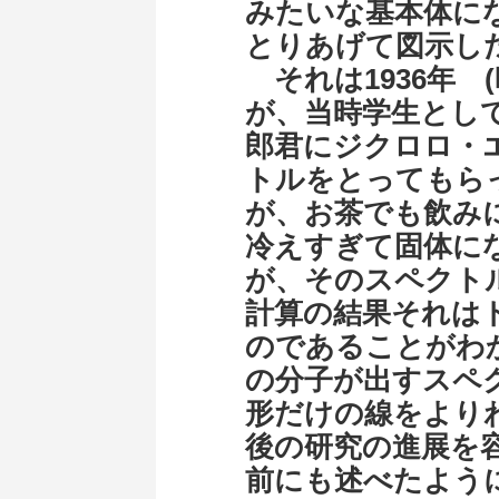
みたいな基本体に
とりあげて図示した
それは1936年 
が、当時学生とし
郎君にジクロロ・
トルをとってもら
が、お茶でも飲み
冷えすぎて固体に
が、そのスペクト
計算の結果それは
のであることがわ
の分子が出すスペ
形だけの線をより
後の研究の進展を容
前にも述べたよう