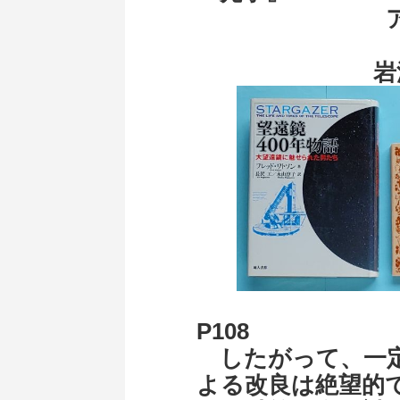
ア
岩波
P108
したがって、一定
よる改良は絶望的