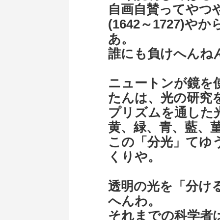
自画自賛ってやつ
(1642～1727
あ。
誰にも負けへんね
ニュートンが鏡を
たんは、光の研究
プリズムを通した光
黄、緑、青、藍、
この「分光」てゆ
くりや。
透明の光を「分け
へんわ。
それまでの科学者