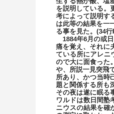
生ずる熱が酸、塩
を説明している。
考によって説明す
は此等の結果を一
る事を見た。(34
1884年6月の或
痛を覚え、それに
ている所にアレニ
ので大に面食った
や、所説一見突飛
所あり、かつ当時
題と関係する所も
その夜は遂に眠る
ワルドは数日間塾
ニウスの結果を確