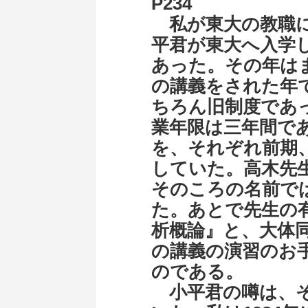
P234
私が東大の教職に
平君が東大へ入学し
あった。その年は
の講義をされた年
ちろん旧制度であ
業年限は三年間で
を、それぞれ前期
していた。高木先
そのころの名前で
た。あとで先生の
析概論』と、大体
の講義の演習のお
のである。
小平君の噂は、そ