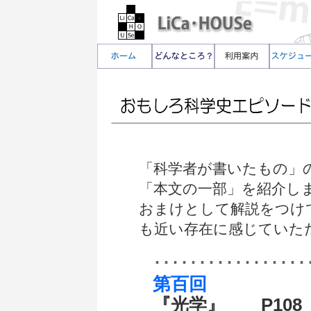
「科学者が書いたもの」
「本文の一部」を紹介し
おまけとして解説をつけ
も近い存在に感じていた
･････････････････
第百回
『光学』 P108