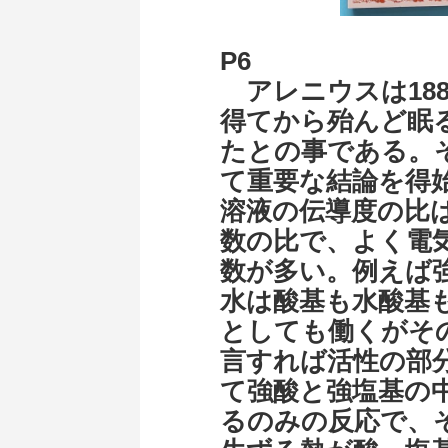
P6
アレニウスは188
得てから殆んど眠
たとの事である。
て重要な結論を得
溶液の伝導度の比
数の比で、よく電
数が多い。例えば
水は酸基も水酸基
としても働くがそ
言すれば活性の部
て強酸と強塩基の
るのみの反応で、