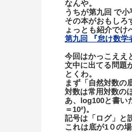
なんや。
うちが第九回 で
その本がおもしろ
ょっとも紹介でけ
第九回 『怠け数学
今回はかっこええ
文中に出てる問題
とくわ。
まず「自然対数の
対数は常用対数の
あ、log100と書
＝10²)。
記号は「ログ」と
これは底が1０の