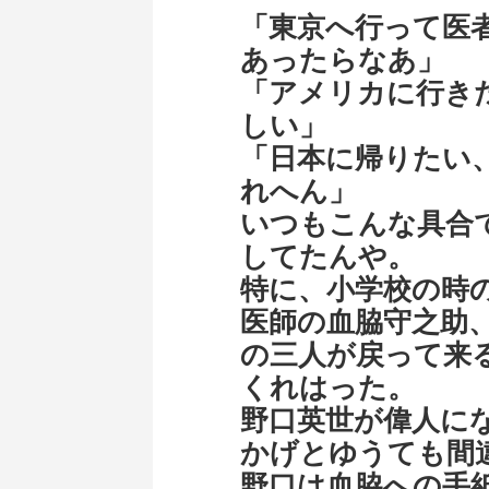
「東京へ行って医
あったらなあ」
「アメリカに行き
しい」
「日本に帰りたい
れへん」
いつもこんな具合
してたんや。
特に、小学校の時
医師の血脇守之助
の三人が戻って来
くれはった。
野口英世が偉人に
かげとゆうても間
野口は血脇への手