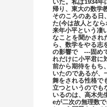
いた。私は1934
帰り、東大の数学
そのころのある日
た(今は故人となら
来年小平という凄
なことを聞かされ
ら、数学をやる志
の影響で ---固
れだけに小平君に
前から期待をもち
いたのであるが、
舞をされる性格で
立つというのでも
いるのは、高木先
eが二次の無理数