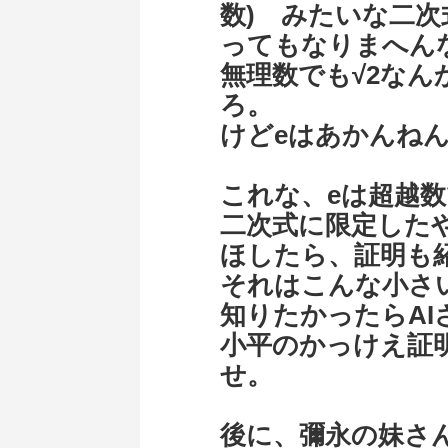
数) みたいな二
ってもなりまへん
無理数でも√2な
ろ。
けどeはあかんね
これな、eは超越
二次式に限定した
ほしたら、証明も
それはこんな小さ
知りたかったらAI
小平のかっけえ証
せ。
後に、彌永の妹さ