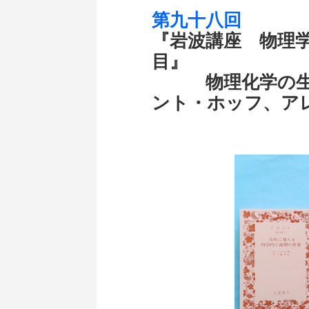
第九十八回
『岩波講座 物理
目』
物理化学の生誕
ント・ホッフ、