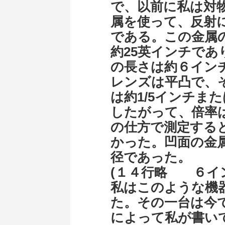
で、以前に私は対
属を使って、反射
である。この金属
約25英インチで
の長さは約６イン
レンズは平凸で、
は約1/5インチま
したがって、倍率は
の仕方で測定する
かった。凹面の金
径であった。
(１４行略 ６イン
私はこのような機
た。その一台は今
によって私が書い